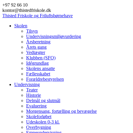
Skip
+97 92 66 10
to
kontor@thistedfriskole.dk
content
Thisted
Friskole
og
Friluftsbørnehave
Skolen
Tilsyn
Undervisningsmiljøvurdering
Årsberetning
Årets gang
Vedtægter
Klubben (SFO)
Idégrundlag
Skolens ansatte
Fællesskabet
Forældrebestyrelsen
Undervisning
Teater
Historie
Delmål og slutmål
Evaluering
Morgensang, fortælling og bevægelse
Skoleforløbet
Udeskolen 0-3 kl.
Overbygning
Emneundervisning