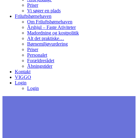
Priser
Vi søger en plads
Friluftsbørnehaven
Om Friluftsbørnehaven
Årshjul – Faste Ativiteter
Madordning og kostpolitik
Alt det praktiske…
Børnemiljøvurdering
Priser
Personalet
Forældrerådet
Åbningstider
Kontakt
VIGGO
Login
Login