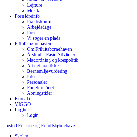
Lejrture
Musik
Forældreinfo
Praktisk info
Arbejdsdage
Priser
Vi søger en plads
Friluftsbørnehaven
Om Friluftsbørnehaven
Årshjul – Faste Ativiteter
Madordning og kostpolitik
Alt det praktiske…
Børnemiljøvurdering
Priser
Personalet
Forældrerådet
Åbningstider
Kontakt
VIGGO
Login
Login
Thisted
Friskole
og
Friluftsbørnehave
Skolen