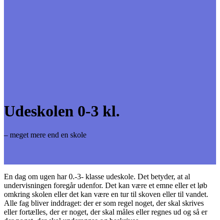
Udeskolen 0-3 kl.
– meget mere end en skole
En dag om ugen har 0.-3- klasse udeskole. Det betyder, at al
undervisningen foregår udenfor. Det kan være et emne eller et løb
omkring skolen eller det kan være en tur til skoven eller til vandet.
Alle fag bliver inddraget: der er som regel noget, der skal skrives
eller fortælles, der er noget, der skal måles eller regnes ud og så er