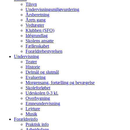
Tilsyn
Undervisningsmiljøvurdering
Årsberetning
Årets gang
Vedtægter
Klubben (SFO)
Idégrundlag
Skolens ansatte
Fællesskabet
Forældrebestyrelsen
Undervisning
Teater
Historie
Delmål og slutmål
Evaluering
Morgensang, fortælling og bevægelse
Skoleforløbet
Udeskolen 0-3 kl.
Overbygning
Emneundervisning
Lejrture
Musik
Forældreinfo
Praktisk info
Arbejdsdage