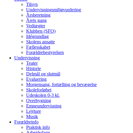
Tilsyn
Undervisningsmiljøvurdering
Årsberetning
Årets gang
Vedtægter
Klubben (SFO)
Idégrundlag
Skolens ansatte
Fællesskabet
Forældrebestyrelsen
Undervisning
Teater
Historie
Delmål og slutmål
Evaluering
Morgensang, fortælling og bevægelse
Skoleforløbet
Udeskolen 0-3 kl.
Overbygning
Emneundervisning
Lejrture
Musik
Forældreinfo
Praktisk info
Arbejdsdage