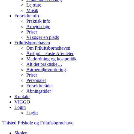
Lejrture
Musik
Forældreinfo
Praktisk info
Arbejdsdage
Priser
Vi søger en plads
Friluftsbørnehaven
Om Friluftsbørnehaven
Årshjul – Faste Ativiteter
Madordning og kostpolitik
Alt det praktiske…
Børnemiljøvurdering
Priser
Personalet
Forældrerådet
Åbningstider
Kontakt
VIGGO
Login
Login
Thisted
Friskole
og
Friluftsbørnehave
Skolen