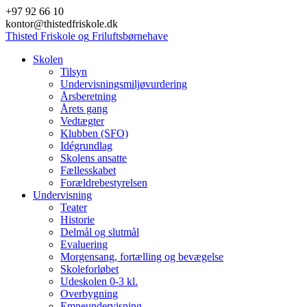
Skip
+97 92 66 10
to
kontor@thistedfriskole.dk
content
Thisted
Friskole
og
Friluftsbørnehave
Skolen
Tilsyn
Undervisningsmiljøvurdering
Årsberetning
Årets gang
Vedtægter
Klubben (SFO)
Idégrundlag
Skolens ansatte
Fællesskabet
Forældrebestyrelsen
Undervisning
Teater
Historie
Delmål og slutmål
Evaluering
Morgensang, fortælling og bevægelse
Skoleforløbet
Udeskolen 0-3 kl.
Overbygning
Emneundervisning