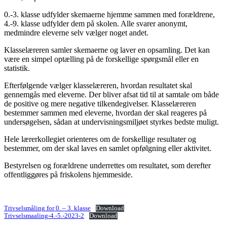
0.-3. klasse udfylder skemaerne hjemme sammen med forældrene,
4.-9. klasse udfylder dem på skolen. Alle svarer anonymt,
medmindre eleverne selv vælger noget andet.
Klasselæreren samler skemaerne og laver en opsamling. Det kan
være en simpel optælling på de forskellige spørgsmål eller en
statistik.
Efterfølgende vælger klasselæreren, hvordan resultatet skal
gennemgås med eleverne. Der bliver afsat tid til at samtale om både
de positive og mere negative tilkendegivelser. Klasselæreren
bestemmer sammen med eleverne, hvordan der skal reageres på
undersøgelsen, sådan at undervisningsmiljøet styrkes bedste muligt.
Hele lærerkollegiet orienteres om de forskellige resultater og
bestemmer, om der skal laves en samlet opfølgning eller aktivitet.
Bestyrelsen og forældrene underrettes om resultatet, som derefter
offentliggøres på friskolens hjemmeside.
Trivselsmåling for 0. – 3. klasse
Download
Trivselsmaaling-4.-5.-2023-2
Download