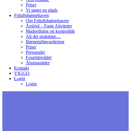
Priser
Vi søger en plads
Friluftsbørnehaven
Om Friluftsbørnehaven
Årshjul – Faste Ativiteter
Madordning og kostpolitik
Alt det praktiske…
Børnemiljøvurdering
Priser
Personalet
Forældrerådet
Åbningstider
Kontakt
VIGGO
Login
Login