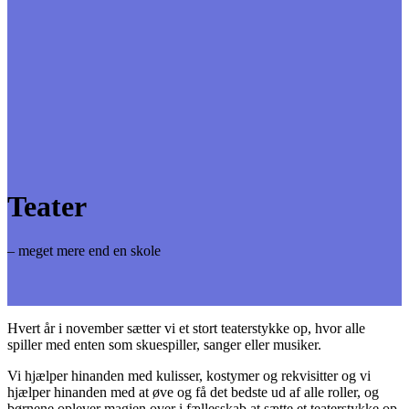
Teater
– meget mere end en skole
Hvert år i november sætter vi et stort teaterstykke op, hvor alle
spiller med enten som skuespiller, sanger eller musiker.
Vi hjælper hinanden med kulisser, kostymer og rekvisitter og vi
hjælper hinanden med at øve og få det bedste ud af alle roller, og
børnene oplever magien over i fællesskab at sætte et teaterstykke op.