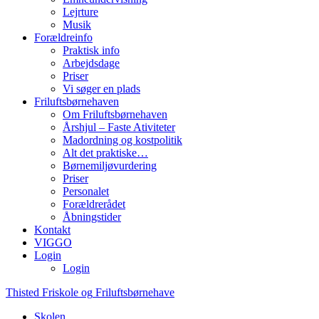
Lejrture
Musik
Forældreinfo
Praktisk info
Arbejdsdage
Priser
Vi søger en plads
Friluftsbørnehaven
Om Friluftsbørnehaven
Årshjul – Faste Ativiteter
Madordning og kostpolitik
Alt det praktiske…
Børnemiljøvurdering
Priser
Personalet
Forældrerådet
Åbningstider
Kontakt
VIGGO
Login
Login
Thisted
Friskole
og
Friluftsbørnehave
Skolen