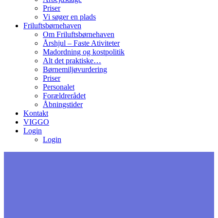
Priser
Vi søger en plads
Friluftsbørnehaven
Om Friluftsbørnehaven
Årshjul – Faste Ativiteter
Madordning og kostpolitik
Alt det praktiske…
Børnemiljøvurdering
Priser
Personalet
Forældrerådet
Åbningstider
Kontakt
VIGGO
Login
Login