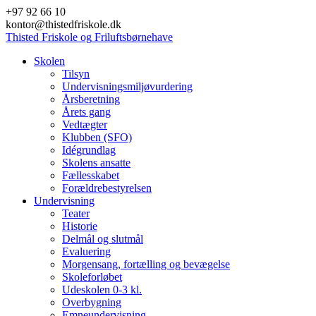
Skip
+97 92 66 10
to
kontor@thistedfriskole.dk
content
Thisted
Friskole
og
Friluftsbørnehave
Skolen
Tilsyn
Undervisningsmiljøvurdering
Årsberetning
Årets gang
Vedtægter
Klubben (SFO)
Idégrundlag
Skolens ansatte
Fællesskabet
Forældrebestyrelsen
Undervisning
Teater
Historie
Delmål og slutmål
Evaluering
Morgensang, fortælling og bevægelse
Skoleforløbet
Udeskolen 0-3 kl.
Overbygning
Emneundervisning