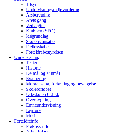
Tilsyn
Undervisningsmiljøvurdering
Årsberetning
Årets gang
Vedtægter
Klubben (SFO)
Idégrundlag
Skolens ansatte
Fællesskabet
Forældrebestyrelsen
Undervisning
Teater
Historie
Delmål og slutmål
Evaluering
Morgensang, fortælling og bevægelse
Skoleforløbet
Udeskolen 0-3 kl.
Overbygning
Emneundervisning
Lejrture
Musik
Forældreinfo
Praktisk info
Arbejdsdage