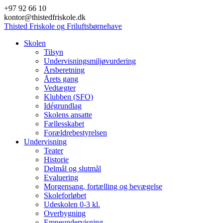
Skip
+97 92 66 10
to
kontor@thistedfriskole.dk
content
Thisted
Friskole
og
Friluftsbørnehave
Skolen
Tilsyn
Undervisningsmiljøvurdering
Årsberetning
Årets gang
Vedtægter
Klubben (SFO)
Idégrundlag
Skolens ansatte
Fællesskabet
Forældrebestyrelsen
Undervisning
Teater
Historie
Delmål og slutmål
Evaluering
Morgensang, fortælling og bevægelse
Skoleforløbet
Udeskolen 0-3 kl.
Overbygning
Emneundervisning