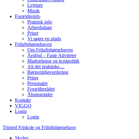
Lejrture
Musik
Forældreinfo
Praktisk info
Arbejdsdage
Priser
Vi søger en plads
Friluftsbørnehaven
Om Friluftsbørnehaven
Årshjul – Faste Ativiteter
Madordning og kostpolitik
Alt det praktiske…
Børnemiljøvurdering
Priser
Personalet
Forældrerådet
Åbningstider
Kontakt
VIGGO
Login
Login
Thisted
Friskole
og
Friluftsbørnehave
Skolen