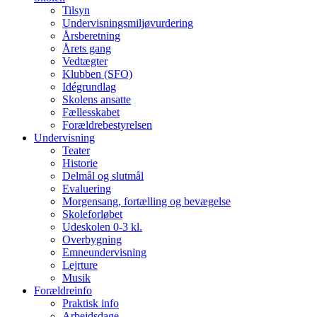
Tilsyn
Undervisningsmiljøvurdering
Årsberetning
Årets gang
Vedtægter
Klubben (SFO)
Idégrundlag
Skolens ansatte
Fællesskabet
Forældrebestyrelsen
Undervisning
Teater
Historie
Delmål og slutmål
Evaluering
Morgensang, fortælling og bevægelse
Skoleforløbet
Udeskolen 0-3 kl.
Overbygning
Emneundervisning
Lejrture
Musik
Forældreinfo
Praktisk info
Arbejdsdage