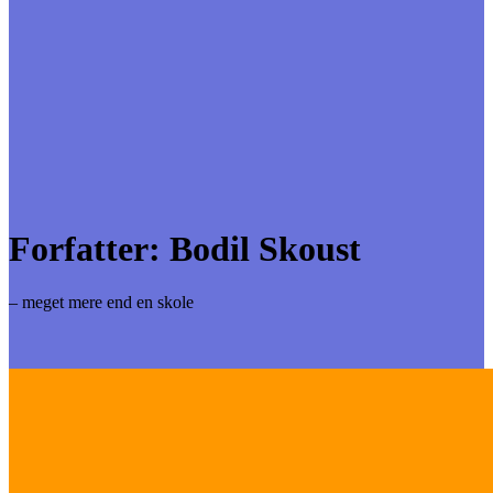
Forfatter:
Bodil Skoust
– meget mere end en skole