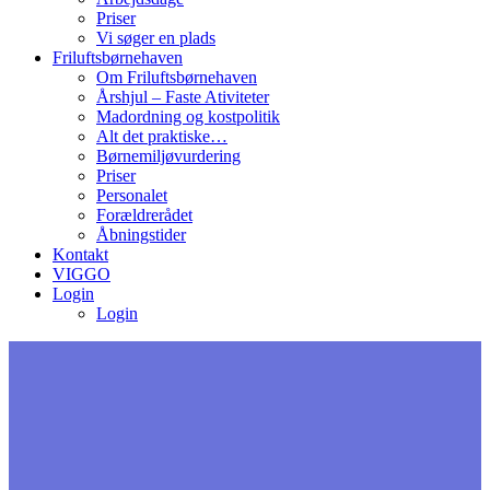
Priser
Vi søger en plads
Friluftsbørnehaven
Om Friluftsbørnehaven
Årshjul – Faste Ativiteter
Madordning og kostpolitik
Alt det praktiske…
Børnemiljøvurdering
Priser
Personalet
Forældrerådet
Åbningstider
Kontakt
VIGGO
Login
Login